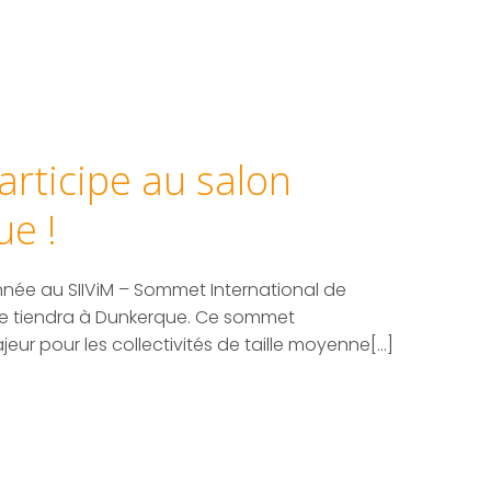
articipe au salon
ue !
nnée au SIIViM – Sommet International de
i se tiendra à Dunkerque. Ce sommet
eur pour les collectivités de taille moyenne[…]